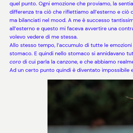
quel punto. Ogni emozione che proviamo, la sentiam
differenza tra ciò che riflettiamo all’esterno e c
ma bilanciati nel mood. A me è successo tantissime
all’esterno e questo mi faceva avvertire una cont
volevo vedere di me stessa.
Allo stesso tempo, l’accumulo di tutte le emozioni
stomaco. E quindi nello stomaco si annidavano tu
coro
di cui parla la canzone, e che abbiamo realmen
Ad un certo punto quindi è diventato impossibile ev