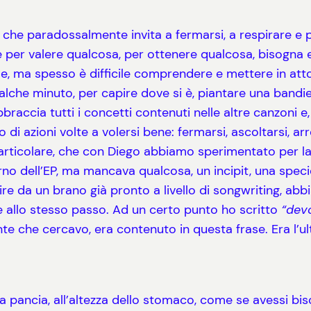
o che paradossalmente invita a fermarsi, a respirare e p
che per valere qualcosa, per ottenere qualcosa, bisogn
e, ma spesso è difficile comprendere e mettere in att
ualche minuto, per capire dove si è, piantare una bandi
bbraccia tutti i concetti contenuti nelle altre canzoni 
to di azioni volte a volersi bene: fermarsi, ascoltarsi, a
ticolare, che con Diego abbiamo sperimentato per la p
o dell’EP, ma mancava qualcosa, un incipit, una specie d
rtire da un brano già pronto a livello di songwriting, ab
 e allo stesso passo. Ad un certo punto ho scritto
“devo
e che cercavo, era contenuto in questa frase. Era l’u
a pancia, all’altezza dello stomaco, come se avessi bis