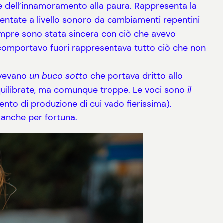
lle dell’innamoramento alla paura. Rappresenta la
sentate a livello sonoro da cambiamenti repentini
sempre sono stata sincera con ciò che avevo
i comportavo fuori rappresentava tutto ciò che non
 avevano
un buco sotto
che portava dritto allo
equilibrate, ma comunque troppe. Le voci sono
il
ento di produzione di cui vado fierissima).
i anche per fortuna.