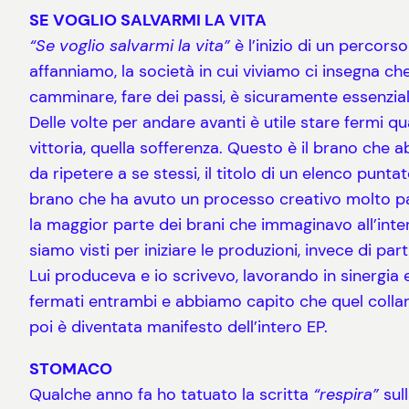
SE VOGLIO SALVARMI LA VITA
“Se voglio salvarmi la vita”
è l’inizio di un percors
affanniamo, la società in cui viviamo ci insegna 
camminare, fare dei passi, è sicuramente essenzial
Delle volte per andare avanti è utile stare fermi q
vittoria, quella sofferenza. Questo è il brano che a
da ripetere a se stessi, il titolo di un elenco punta
brano che ha avuto un processo creativo molto par
la maggior parte dei brani che immaginavo all’intern
siamo visti per iniziare le produzioni, invece di pa
Lui produceva e io scrivevo, lavorando in sinergia
fermati entrambi e abbiamo capito che quel collant
poi è diventata manifesto dell’intero EP.
STOMACO
Qualche anno fa ho tatuato la scritta
“respira”
sull