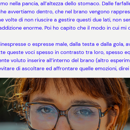
o nella pancia, all’altezza dello stomaco. Dalle farfa
iò che avvertiamo dentro, che nel brano vengono rappre
 volte di non riuscire a gestire questi due lati, non 
raddizione enorme. Poi ho capito che il modo in cui m
 inespresse o espresse male, dalla testa e dalla gola,
tte queste voci spesso in contrasto tra loro, spesso 
te voluto inserire all’interno del brano (altro esperim
itare di ascoltare ed affrontare quelle emozioni, dire