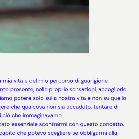
 mia vita e del mio percorso di guarigione,
to presente, nelle proprie sensazioni, accoglierle
iamo potere solo sulla nostra vita e non su quello
ngere che qualcosa non sia accaduto, tentare di
di ciò che immaginavamo.
è stato essenziale scontrarmi con questo concetto.
o capito che potevo scegliere se obbligarmi alla