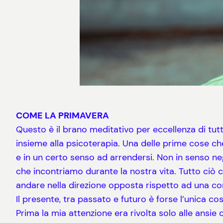
COME LA PRIMAVERA
Questo è il brano meditativo per eccellenza di tut
insieme alla psicoterapia. Una delle prime cose ch
e in un certo senso ad arrendersi. Non in senso ne
che incontriamo durante la nostra vita. Tutto ciò 
andare nella direzione opposta rispetto ad una c
Il presente, tra passato e futuro è forse l’unica 
Prima la mia attenzione era rivolta solo alle ansie 