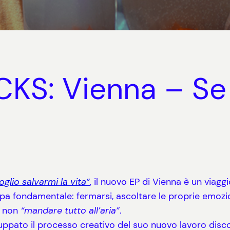
KS: Vienna – Se 
oglio salvarmi la vita”
, il nuovo EP di Vienna è un viaggi
pa fondamentale: fermarsi, ascoltare le proprie emozion
di non
“mandare tutto all’aria”
.
uppato il processo creativo del suo nuovo lavoro disc