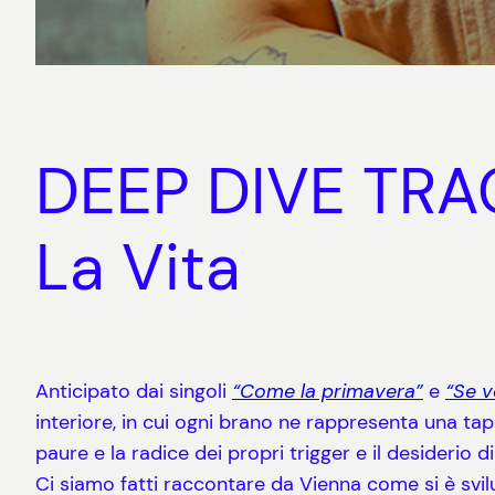
DEEP DIVE TRAC
La Vita
Anticipato dai singoli
“Come la primavera”
e
“Se v
interiore, in cui ogni brano ne rappresenta una tap
paure e la radice dei propri trigger e il desiderio 
Ci siamo fatti raccontare da Vienna come si è svil