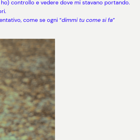
ho) controllo e vedere dove mi stavano portando.
ri.
entativo, come se ogni “
dimmi tu come si fa
”