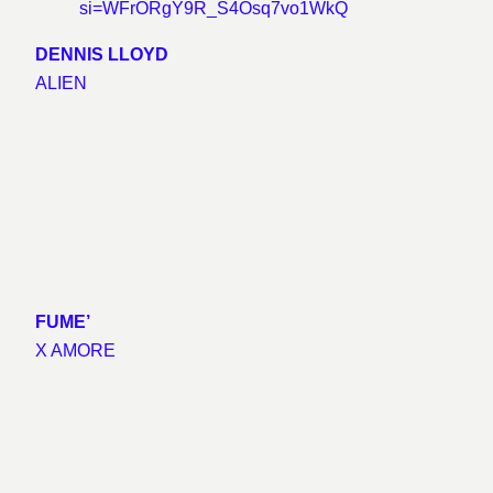
si=WFrORgY9R_S4Osq7vo1WkQ
DENNIS LLOYD
ALIEN
FUME’
X AMORE