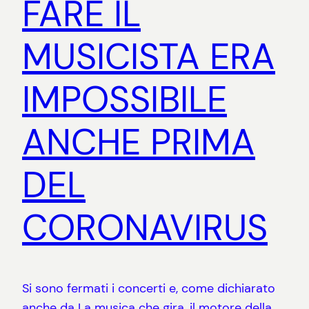
FARE IL
MUSICISTA ERA
IMPOSSIBILE
ANCHE PRIMA
DEL
CORONAVIRUS
Si sono fermati i concerti e, come dichiarato
anche da La musica che gira, il motore della