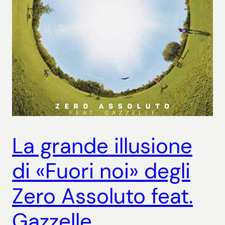
La grande illusione
di «Fuori noi» degli
Zero Assoluto feat.
Gazzelle