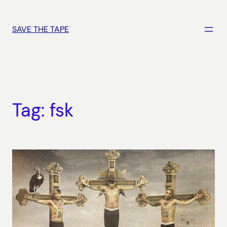
Vai
al
SAVE THE TAPE
contenuto
Tag:
fsk