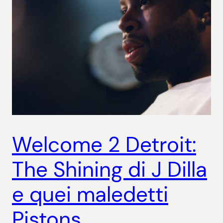
Welcome 2 Detroit:
The Shining di J Dilla
e quei maledetti
Pistons