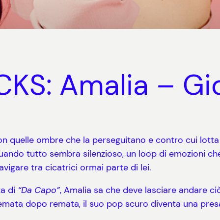
S: Amalia – Gioc
con quelle ombre che la perseguitano e contro cui lott
ando tutto sembra silenzioso, un loop di emozioni che 
igare tra cicatrici ormai parte di lei.
za di
“Da Capo”
, Amalia sa che deve lasciare andare ciò
 Remata dopo remata, il suo pop scuro diventa una pres