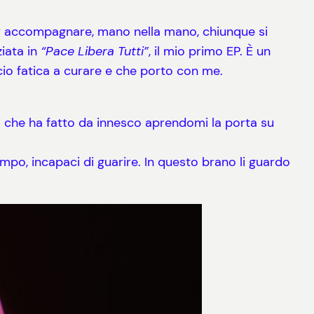
er accompagnare, mano nella mano, chiunque si
ziata in
“Pace Libera Tutti”
, il mio primo EP. È un
ccio fatica a curare e che porto con me.
 che ha fatto da innesco aprendomi la porta su
tempo, incapaci di guarire. In questo brano li guardo