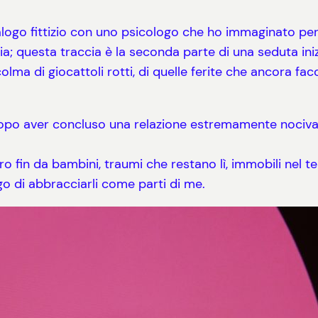
alogo fittizio con uno psicologo che ho immaginato p
a; questa traccia è la seconda parte di una seduta ini
lma di giocattoli rotti, di quelle ferite che ancora fa
opo aver concluso una relazione estremamente nociva
tro fin da bambini, traumi che restano lì, immobili nel 
lgo di abbracciarli come parti di me.