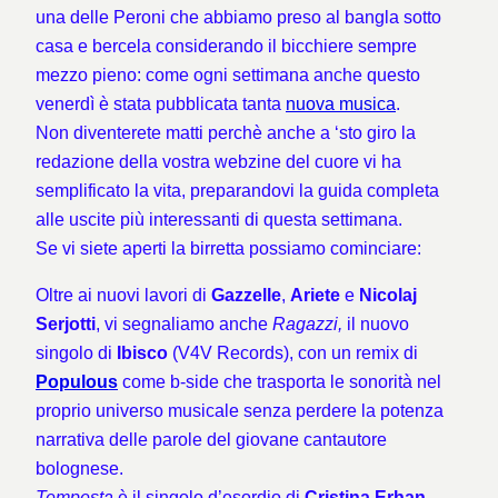
una delle Peroni che abbiamo preso al bangla sotto
casa e bercela considerando il bicchiere sempre
mezzo pieno: come ogni settimana anche questo
venerdì è stata pubblicata tanta
nuova musica
.
Non diventerete matti perchè anche a ‘sto giro la
redazione della vostra webzine del cuore vi ha
semplificato la vita, preparandovi la guida completa
alle uscite più interessanti di questa settimana.
Se vi siete aperti la birretta possiamo cominciare:
Oltre ai nuovi lavori di
Gazzelle
,
Ariete
e
Nicolaj
Serjotti
, vi segnaliamo anche
Ragazzi,
il nuovo
singolo di
Ibisco
(V4V Records), con un remix di
Populous
come b-side che trasporta le sonorità nel
proprio universo musicale senza perdere la potenza
narrativa delle parole del giovane cantautore
bolognese.
Tempesta
è il singolo d’esordio di
Cristina Erhan
,