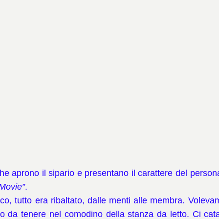
che aprono il sipario e presentano il carattere del person
Movie”
.
o, tutto era ribaltato, dalle menti alle membra.
Volevam
no da tenere nel comodino della stanza da letto.
Ci cat