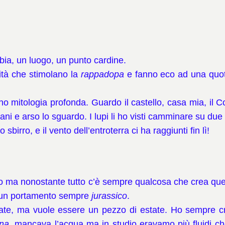
ia, un luogo, un punto cardine.
rità che stimolano la
rappadopa
e fanno eco ad una quotid
ono mitologia profonda.
Guardo il castello, casa mia, il C
ani e arso lo sguardo.
I lupi li ho visti camminare su du
birro, e il vento dell’entroterra ci ha raggiunti fin lì!
ido ma nonostante tutto c’è sempre qualcosa che crea quel
e un portamento sempre
jurassico
.
ate, ma vuole essere un pezzo di estate.
Ho sempre cre
na
, mancava l’acqua ma in studio eravamo più fluidi c