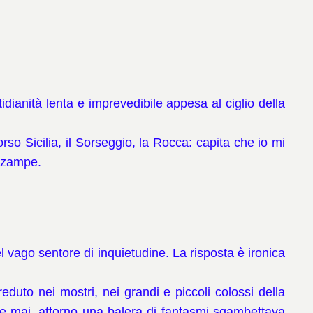
ianità lenta e imprevedibile appesa al ciglio della
orso Sicilia, il Sorseggio, la Rocca: capita che io mi
e zampe.
 vago sentore di inquietudine. La risposta è ironica
duto nei mostri, nei grandi e piccoli colossi della
he mai, attorno una balera di fantasmi sgambettava