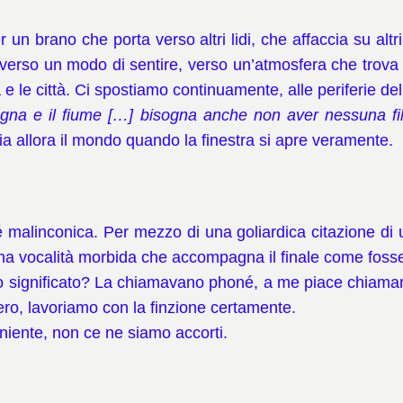
 un brano che porta verso altri lidi, che affaccia su al
erso un modo di sentire, verso un’atmosfera che trova s
a e le città. Ci spostiamo continuamente, alle periferie dell
agna e il fiume […] bisogna anche non aver nessuna fil
ia allora il mondo quando la finestra si apre veramente.
 malinconica. Per mezzo di una goliardica citazione di
n una vocalità morbida che accompagna il finale come foss
 significato? La chiamavano phoné, a me piace chiamar
vero, lavoriamo con la finzione certamente.
iente, non ce ne siamo accorti.