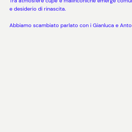
Tra atmosfere cupe e malinconiche emerge comunqu
e desiderio di rinascita.
Abbiamo scambiato parlato con i Gianluca e Antonio