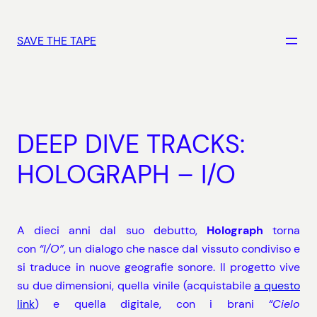
Vai
al
SAVE THE TAPE
contenuto
DEEP DIVE TRACKS:
HOLOGRAPH – I/O
A dieci anni dal suo debutto,
Holograph
torna
con
“I/O”
, un dialogo che nasce dal vissuto condiviso e
si traduce in nuove geografie sonore. Il progetto vive
su due dimensioni, quella vinile (acquistabile
a questo
link
) e quella digitale, con i brani
“Cielo