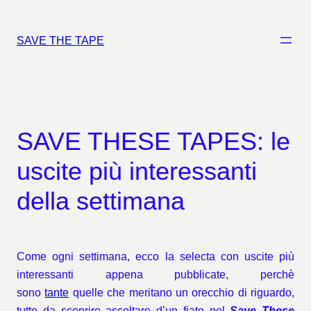
Vai
al
SAVE THE TAPE
contenuto
SAVE THESE TAPES: le
uscite più interessanti
della settimana
Come ogni settimana, ecco la selecta con uscite più
interessanti appena pubblicate, perchè
sono
tante
quelle che meritano un orecchio di riguardo,
tutte da
scoprire
ascoltare d’un fiato nel
Save These