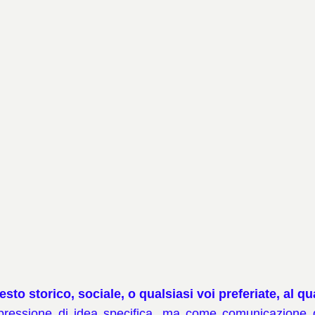
to storico, sociale, o qualsiasi voi preferiate, al qua
ressione di idea specifica, ma come comunicazione di p