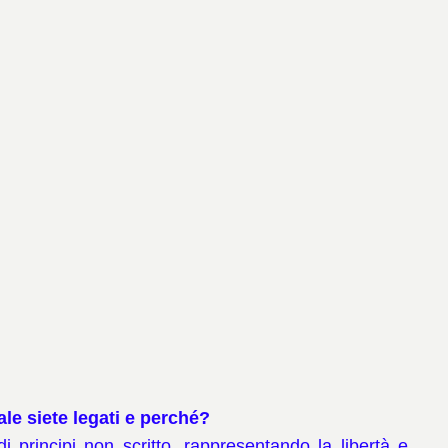
le siete legati e perché?
rincipi non scritto, rappresentando la libertà e