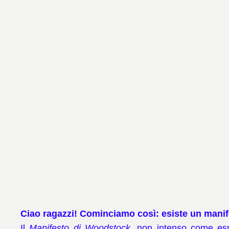
Ciao ragazzi! Cominciamo così: esiste un manifes
Il
Manifesto di Woodstock
, non intenso come esp