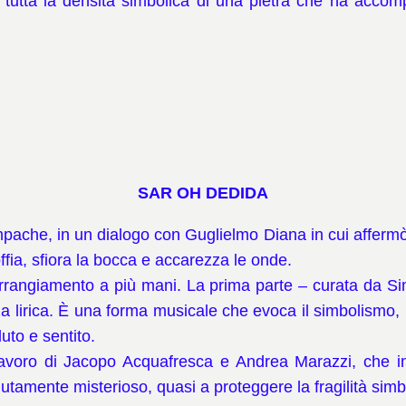
ce tutta la densità simbolica di una pietra che ha accom
SAR OH DEDIDA
Impache, in un dialogo con Guglielmo Diana in cui afferm
soffia, sfiora la bocca e accarezza le onde.
rrangiamento a più mani. La prima parte – curata da S
za lirica. È una forma musicale che evoca il simbolismo
uto e sentito.
avoro di Jacopo Acquafresca e Andrea Marazzi, che int
 volutamente misterioso, quasi a proteggere la fragilità sim