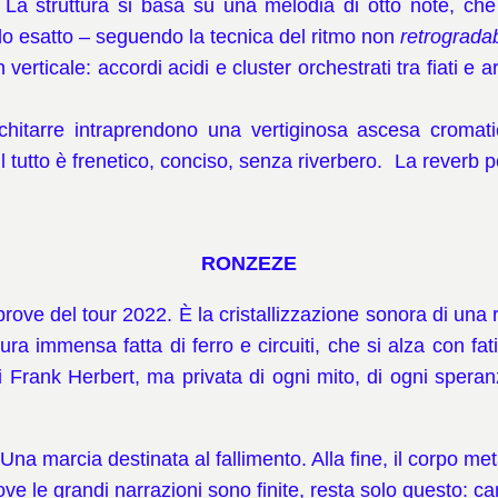
. La struttura si basa su una melodia di otto note, che
do esatto – seguendo la tecnica del ritmo non
retrogradab
in verticale: accordi acidi e cluster orchestrati tra fiati 
chitarre intraprendono una vertiginosa ascesa cromatic
Il tutto è frenetico, conciso, senza riverbero. La reverb p
RONZEZE
ove del tour 2022. È la cristallizzazione sonora di una 
ra immensa fatta di ferro e circuiti, che si alza con fa
 Frank Herbert, ma privata di ogni mito, di ogni spera
Una marcia destinata al fallimento. Alla fine, il corpo met
ove le grandi narrazioni sono finite, resta solo questo: 