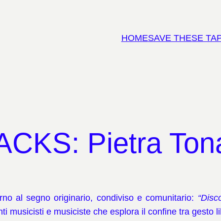
HOME
SAVE THESE TA
KS: Pietra Tona
no al segno originario, condiviso e comunitario:
“Disc
i musicisti e musiciste che esplora il confine tra gesto li