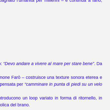
pagnato l’umanità per millenni – e continua a farlo,
ò:
“Devo andare a vivere al mare per stare bene”
. Da
imone Farò – costruisce una texture sonora eterea e
, pensata per
“camminare in punta di piedi su un velo
roducono un loop variato in forma di ritornello, in
bolica del brano.