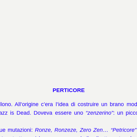
PERTICORE
ono. All’origine c’era l’idea di costruire un brano m
i Jazz is Dead. Doveva essere uno
“zenzerino”
: un picc
sue mutazioni:
Ronze, Ronzeze, Zero Zen
…
“Petricore”