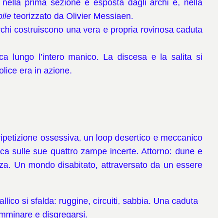
 nella prima sezione è esposta dagli archi e, nella
ile
teorizzato da Olivier Messiaen.
e archi costruiscono una vera e propria rovinosa caduta
a lungo l’intero manico. La discesa e la salita si
olice era in azione.
ripetizione ossessiva, un loop desertico e meccanico
tica sulle sue quattro zampe incerte. Attorno: dune e
nza. Un mondo disabitato, attraversato da un essere
allico si sfalda: ruggine, circuiti, sabbia. Una caduta
camminare e disgregarsi.