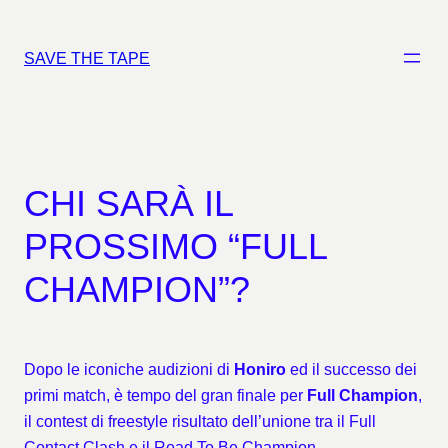
Vai
al
SAVE THE TAPE
contenuto
CHI SARÀ IL
PROSSIMO “FULL
CHAMPION”?
Dopo le iconiche audizioni di
Honiro
ed il successo dei
primi match, è tempo del gran finale per
Full Champion
,
il contest di freestyle risultato dell’unione tra il Full
Contact Clash e il Road To Be Champion.