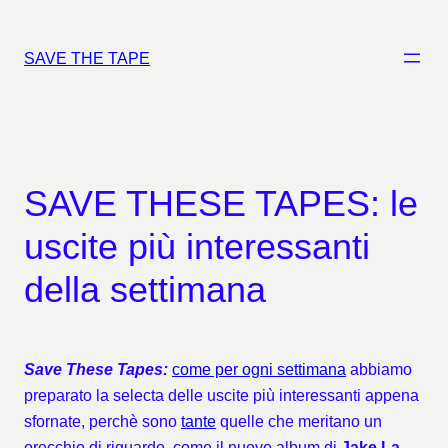
Vai
al
SAVE THE TAPE
contenuto
SAVE THESE TAPES: le
uscite più interessanti
della settimana
Save These Tapes:
come per ogni settimana
abbiamo
preparato la selecta delle uscite più interessanti appena
sfornate, perchè sono
tante
quelle che meritano un
orecchio di riguardo, come il nuovo album di
Jake La