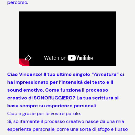
percorso.
Ciao Vincenzo! Il tuo ultimo singolo
“Armatura”
ci
ha impressionato per l’intensità del testo e il
sound emotivo. Come funziona il processo
creativo di SONORUGGIERO? La tua scrittura si
basa sempre su esperienze personali
Ciao e grazie per le vostre parole.
Sì, solitamente il processo creativo nasce da una mia
esperienza personale, come una sorta di sfogo e flusso