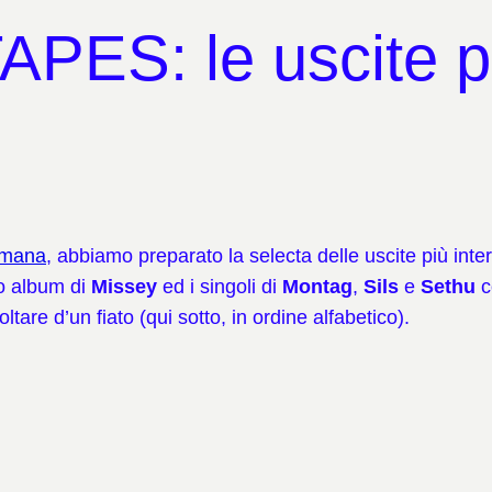
ES: le uscite più
imana
, abbiamo preparato la selecta delle uscite più int
vo album di
Missey
ed i singoli di
Montag
,
Sils
e
Sethu
c
ltare d’un fiato (qui sotto, in ordine alfabetico).