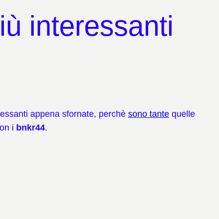
 interessanti
eressanti appena sfornate, perchè
sono tante
quelle
on i
bnkr44
.