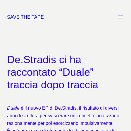
Vai
al
SAVE THE TAPE
contenuto
De.Stradis ci ha
raccontato “Duale”
traccia dopo traccia
Duale
è il nuovo EP di De.Stradis, il risultato di diversi
anni di scrittura per sviscerare un concetto, analizzarlo
razionalmente per poi esorcizzarlo impulsivamente.
È un’opera ricca di elementi, di citazioni musicali, di