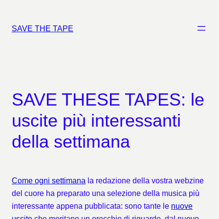
Vai
al
SAVE THE TAPE
contenuto
SAVE THESE TAPES: le
uscite più interessanti
della settimana
Come ogni settimana
la redazione della vostra webzine
del cuore ha preparato una selezione della musica più
interessante appena pubblicata: sono tante le
nuove
uscite
che meritano un orecchio di riguardo, dal nuovo