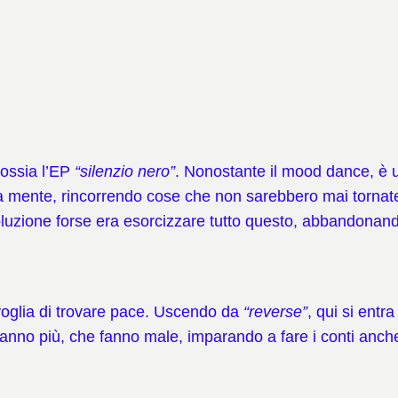
 ossia l’EP
“silenzio nero”
. Nonostante il mood dance, è 
tra mente, rincorrendo cose che non sarebbero mai tornat
luzione forse era esorcizzare tutto questo, abbandonandoc
oglia di trovare pace. Uscendo da
“reverse”
, qui si ent
vanno più, che fanno male, imparando a fare i conti anch