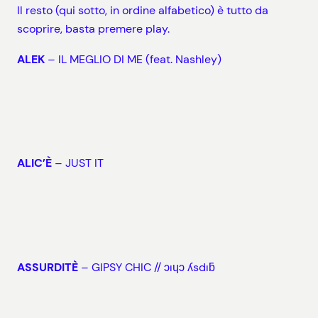
Il resto (qui sotto, in ordine alfabetico) è tutto da
scoprire, basta premere play.
ALEK
– IL MEGLIO DI ME (feat. Nashley)
ALIC’È
– JUST IT
ASSURDITÈ
– GIPSY CHIC // ɔıɥɔ ʎsdıƃ