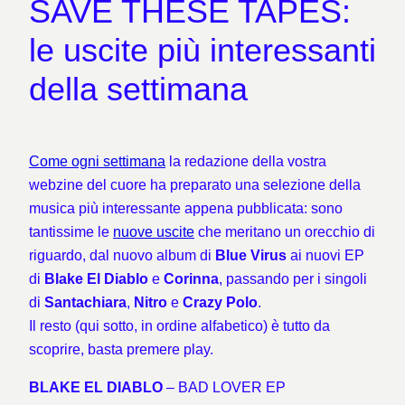
SAVE THESE TAPES:
le uscite più interessanti
della settimana
Come ogni settimana
la redazione della vostra
webzine del cuore ha preparato una selezione della
musica più interessante appena pubblicata: sono
tantissime le
nuove
uscite
che meritano un orecchio di
riguardo, dal nuovo album di
Blue Virus
ai nuovi EP
di
Blake El Diablo
e
Corinna
, passando per i singoli
di
Santachiara
,
Nitro
e
Crazy Polo
.
Il resto (qui sotto, in ordine alfabetico) è tutto da
scoprire, basta premere play.
BLAKE EL DIABLO
– BAD LOVER EP