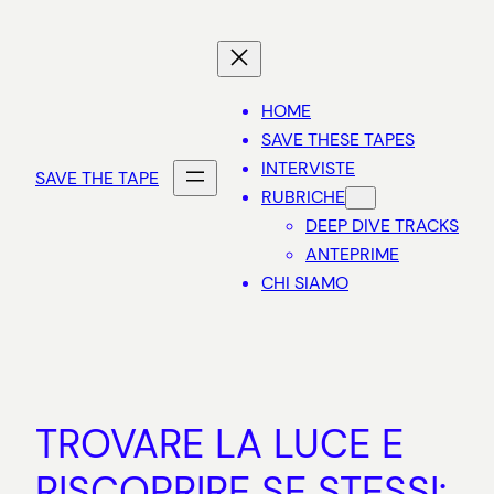
Vai
al
contenuto
HOME
SAVE THESE TAPES
INTERVISTE
SAVE THE TAPE
RUBRICHE
DEEP DIVE TRACKS
ANTEPRIME
CHI SIAMO
TROVARE LA LUCE E
RISCOPRIRE SE STESSI: