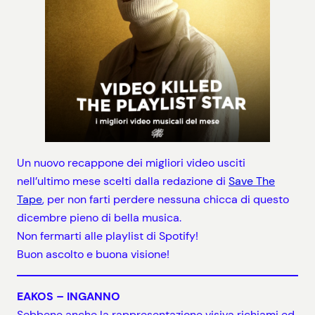
Un nuovo recappone dei migliori video usciti
nell’ultimo mese scelti dalla redazione di
Save The
Tape
, per non farti perdere nessuna chicca di questo
dicembre pieno di bella musica.
Non fermarti alle playlist di Spotify!
Buon ascolto e buona visione!
EAKOS – INGANNO
Sebbene anche la rappresentazione visiva richiami ed