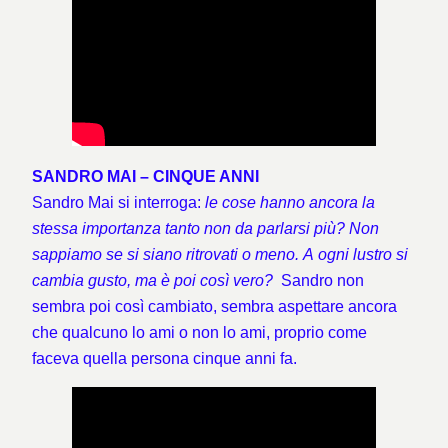
SANDRO MAI – CINQUE ANNI
Sandro Mai si interroga:
le cose hanno ancora la
stessa importanza tanto non da parlarsi più? Non
sappiamo se si siano ritrovati o meno. A ogni lustro si
cambia gusto, ma è poi così vero?
Sandro non
sembra poi così cambiato, sembra aspettare ancora
che qualcuno lo ami o non lo ami, proprio come
faceva quella persona cinque anni fa.