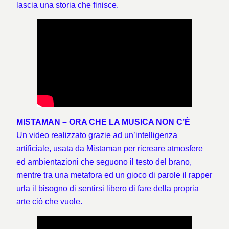
lascia una storia che finisce.
MISTAMAN – ORA CHE LA MUSICA NON C’È
Un video realizzato grazie ad un’intelligenza
artificiale, usata da Mistaman per ricreare atmosfere
ed ambientazioni che seguono il testo del brano,
mentre tra una metafora ed un gioco di parole il rapper
urla il bisogno di sentirsi libero di fare della propria
arte ciò che vuole.