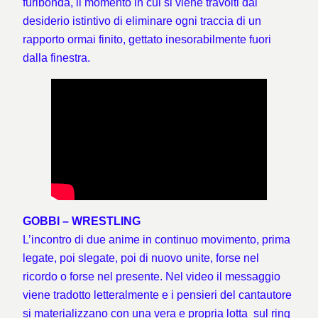
furibonda, il momento in cui si viene travolti dal
desiderio istintivo di eliminare ogni traccia di un
rapporto ormai finito, gettato inesorabilmente fuori
dalla finestra.
GOBBI – WRESTLING
L’incontro di due anime in continuo movimento, prima
legate, poi slegate, poi di nuovo unite, forse nel
ricordo o forse nel presente. Nel video il messaggio
viene tradotto letteralmente e i pensieri del cantautore
si materializzano con una vera e propria lotta sul ring