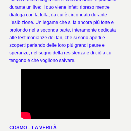
durante un live; il duo viene infatti ripreso mentre
dialoga con la folla, da cui è circondato durante
l’esibizione. Un legame che si fa ancora più forte e
profondo nella seconda parte, interamente dedicata
alle testimonianze dei fan, che si sono aperti e
scoperti parlando delle loro più grandi paure e
speranze, nel segno della resistenza e di ciò a cui
tengono e che vogliono salvare.
COSMO – LA VERITÀ