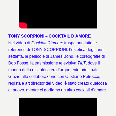
TONY SCORPIONI – COCKTAIL D’AMORE
Nel video di
Cocktail D’amore
traspaiono tutte le
reference di TONY SCORPIONI: l’estetica degli anni
settanta, le pellicole di James Bond, le coreografie di
Bob Fosse, la trasmissione televisiva
TILT
, dove il
mondo della discoteca era l’argomento principale.
Grazie alla collaborazione con Cristiano Petrocco,
regista e art director del video, è stato creato qualcosa
di nuovo, mentre ci godiamo un altro cocktail d’amore.