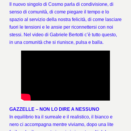
Il nuovo singolo di Cosmo parla di condivisione, di
senso di comunità, di come piegare il tempo e lo
spazio al servizio della nostra felicità, di come lasciare
fuori le tensioni e le ansie per riconnettersi con noi
stessi. Nel video di Gabriele Bertotti c’è tutto questo,
in una comunità che si riunisce, pulsa e balla.
GAZZELLE – NON LO DIRE A NESSUNO
In equilibrio tra il surreale e il realistico, il bianco e
nero ci accompagna mentre viviamo, dopo una lite