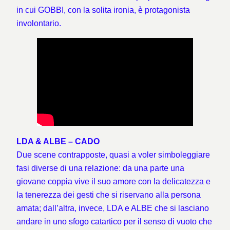
in cui GOBBI, con la solita ironia, è protagonista
involontario.
LDA & ALBE – CADO
Due scene contrapposte, quasi a voler simboleggiare
fasi diverse di una relazione: da una parte una
giovane coppia vive il suo amore con la delicatezza e
la tenerezza dei gesti che si riservano alla persona
amata; dall’altra, invece, LDA e ALBE che si lasciano
andare in uno sfogo catartico per il senso di vuoto che