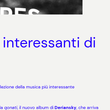
interessanti di
ezione della musica più interessante
da
qonati
, il nuovo album di
Deriansky
, che arriva