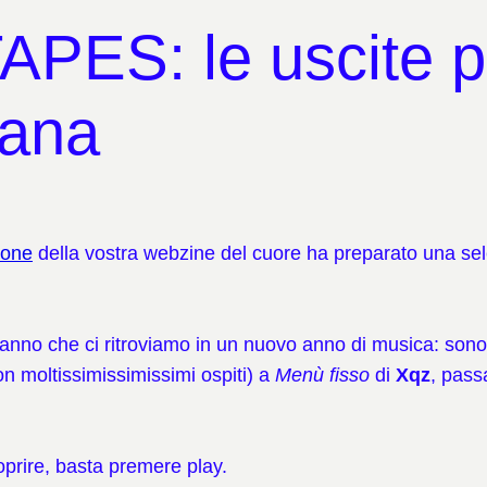
ES: le uscite più
mana
ione
della vostra webzine del cuore ha preparato una sel
danno che ci ritroviamo in un nuovo anno di musica: sono
on moltissimissimissimi ospiti) a
Menù fisso
di
Xqz
, pass
scoprire, basta premere play.