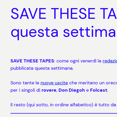
SAVE THESE TAPE
questa settim
SAVE THESE TAPES
: come ogni venerdì la
redazi
pubblicata questa settimana.
Sono tante le
nuove
uscite
che meritano un orecc
per i singoli di
rovere
,
Don Diego
h
e
Folcast
.
Il resto (qui sotto, in ordine alfabetico) è tutto 