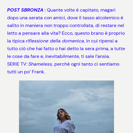
POST SBRONZA
:
Quante volte è capitato, magari
dopo una serata con amici, dove il tasso alcolemico è
salito in maniera non troppo controllata, di restare nel
letto a pensare alla vita? Ecco, questo brano è proprio
la tipica
riflessione della domenica
, in cui ripensi a
tutto ciò che hai fatto o hai detto la sera prima, a tutte
le cose da fare e, inevitabilmente, ti sale l’ansia.
SERIE TV:
Shameless,
perchè ogni tanto ci sentiamo
tutti un po’ Frank.