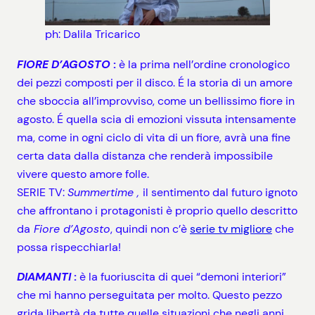
ph: Dalila Tricarico
FIORE D’AGOSTO
:
è la prima nell’ordine cronologico
dei pezzi composti per il disco. É la storia di un amore
che sboccia all’improvviso, come un bellissimo fiore in
agosto. É quella scia di emozioni vissuta intensamente
ma, come in ogni ciclo di vita di un fiore, avrà una fine
certa data dalla distanza che renderà impossibile
vivere questo amore folle.
SERIE TV:
Summertime ,
il sentimento dal futuro ignoto
che affrontano i protagonisti è proprio quello descritto
da
Fiore d’Agosto
, quindi non c’è
serie tv migliore
che
possa rispecchiarla!
DIAMANTI
:
è la fuoriuscita di quei “demoni interiori”
che mi hanno perseguitata per molto. Questo pezzo
grida libertà da tutte quelle situazioni che negli anni