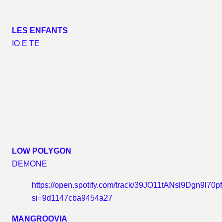
LES ENFANTS
IO E TE
LOW POLYGON
DEMONE
https://open.spotify.com/track/39JO11tANsl9Dgn9l70p
si=9d1147cba9454a27
MANGROOVIA