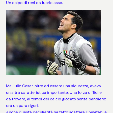
Un colpo di reni da fuoriclasse.
Ma Julio Cesar, oltre ad essere una sicurezza, aveva
un’altra caratteristica importante. Una forza difficile
da trovare, ai tempi del calcio giocato senza bandiere:
era un para rigori.
Anche questa peculiarità ha fatto scattare l’inevitabile