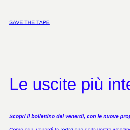
Vai
al
contenuto
SAVE THE TAPE
Le uscite più in
Scopri il bollettino del venerdì, con le nuove pro
Come ogni venerdì la
redazione
della vostra webzin