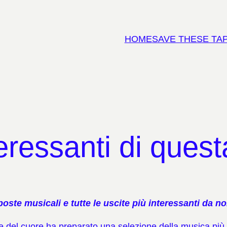
HOME
SAVE THESE TA
teressanti di ques
poste musicali e tutte le uscite più interessanti
da no
e del cuore ha preparato una selezione della musica più 