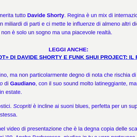
merita tutto
Davide Shorty
. Regina è un mix di internazi
miliardi di parti e ci mette le influenze di almeno altri die
ton non è solo un sogno ma una piacevole realtà.
LEGGI ANCHE:
» DI DAVIDE SHORTY E FUNK SHUI PROJECT: IL 
ino, ma non particolarmente degno di nota che rischia di 
ro
di
Gaudiano
, con il suo sound molto latineggiante, m
in estate.
stici.
Scopriti
è incline ai suoni blues, perfetta per un s
 stessa.
nel video di presentazione che è la degna copia delle sca