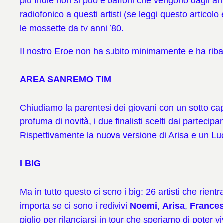
più Indie non si può e baffoni che vengono dagli an
radiofonico a questi artisti (se leggi questo artico
le mossette da tv anni ’80.
Il nostro Eroe non ha subito minimamente e ha ribatt
AREA SANREMO TIM
Chiudiamo la parentesi dei giovani con un sotto cap
profuma di novità, i due finalisti scelti dai partecip
Rispettivamente la nuova versione di Arisa e un Luc
I BIG
Ma in tutto questo ci sono i big: 26 artisti che ri
importa se ci sono i redivivi
Noemi
,
Arisa
,
France
piglio per rilanciarsi in tour che speriamo di poter v