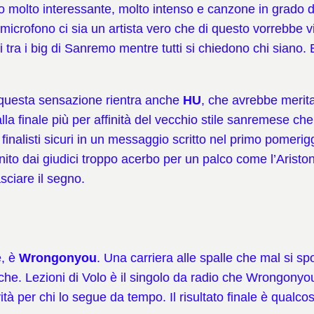
to molto interessante, molto intenso e canzone in grado 
 microfono ci sia un artista vero che di questo vorrebbe v
vi tra i big di Sanremo mentre tutti si chiedono chi siano.
n questa sensazione rientra anche
HU
, che avrebbe merita
alla finale più per affinità del vecchio stile sanremese c
i finalisti sicuri in un messaggio scritto nel primo pomeri
nito dai giudici troppo acerbo per un palco come l’Ariston
sciare il segno.
e, è
Wrongonyou
. Una carriera alle spalle che mal si s
siche. Lezioni di Volo è il singolo da radio che Wrongony
ovità per chi lo segue da tempo. Il risultato finale è qua