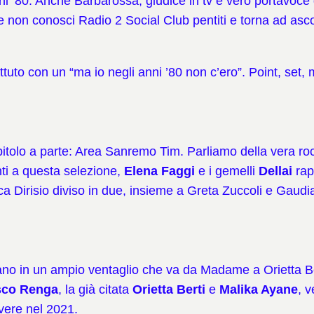
ni ’80. Anche Barbarossa, giudice in tv e vero portavoce 
lo e non conosci Radio 2 Social Club pentiti e torna ad asc
uto con un “ma io negli anni ’80 non c’ero”. Point, set, 
itolo a parte: Area Sanremo Tim. Parliamo della vera roc
anti a questa selezione,
Elena Faggi
e i gemelli
Dellai
rap
a Dirisio diviso in due, insieme a Greta Zuccoli e Gaudia
entrano in un ampio ventaglio che va da Madame a Orietta
sco Renga
, la già citata
Orietta Berti
e
Malika Ayane
, 
ivere nel 2021.