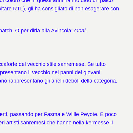
di coloro che in questi anni hanno dato un palco
oltare RTL), gli ha consigliato di non esagerare con
match. O per dirla alla Avincola:
Goal
.
caforte del vecchio stile sanremese. Se tutto
presentano il vecchio nei panni dei giovani.
no rappresentano gli anelli deboli della categoria.
 Berti, passando per Fasma e Willie Peyote. E poco
veri artisti sanremesi che hanno nella kermesse il