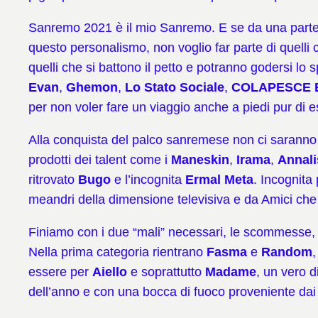
Sanremo 2021 è il mio Sanremo. E se da una parte q
questo personalismo, non voglio far parte di quelli 
quelli che si battono il petto e potranno godersi lo
Evan
,
Ghemon
,
Lo Stato Sociale
,
COLAPESCE 
per non voler fare un viaggio anche a piedi pur di e
Alla conquista del palco sanremese non ci saranno sol
prodotti dei talent come i
Maneskin
,
Irama
,
Annali
ritrovato
Bugo
e l’incognita
Ermal Meta
. Incognita
meandri della dimensione televisiva e da Amici che 
Finiamo con i due “mali” necessari, le scommesse, e
Nella prima categoria rientrano
Fasma
e
Random
essere per
Aiello
e soprattutto
Madame
, un vero d
dell’anno e con una bocca di fuoco proveniente da