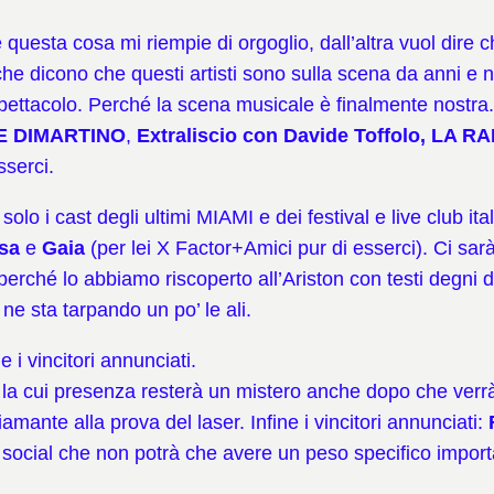
uesta cosa mi riempie di orgoglio, dall’altra vuol dire
che dicono che questi artisti sono sulla scena da anni e n
 spettacolo. Perché la scena musicale è finalmente nostra
E DIMARTINO
,
Extraliscio con Davide Toffolo, LA
sserci.
o i cast degli ultimi MIAMI e dei festival e live club ital
sa
e
Gaia
(per lei X Factor+Amici pur di esserci). Ci sar
 perché lo abbiamo riscoperto all’Ariston con testi degni d
ne sta tarpando un po’ le ali.
 i vincitori annunciati.
, la cui presenza resterà un mistero anche dopo che ve
iamante alla prova del laser. Infine i vincitori annunciati:
i social che non potrà che avere un peso specifico imp