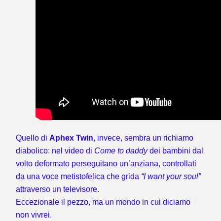
Quello di
Aphex Twin
, invece, sembra un richiamo
diabolico: nel video di
Come to daddy
dei bambini dal
volto deformato perseguitano un’anziana, controllati
da una voce metistofelica che grida
“I want your soul”
attraverso un televisore.
Eccezionale il pezzo, ma un mondo in cui diciamo
non vivrei.