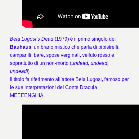
Bela Lugosi’s Dead
(1979) è il primo singolo dei
Bauhaus
, un brano mistico che parla di pipistrelli,
campanili, bare, spose verginali, velluto rosso e
soprattutto di un non-morto (
undead, undead,
undead!
)
Il titolo fa riferimento all’attore Bela Lugosi, famoso per
le sue interpretazioni del Conte Dracula
MEEEENGHIA.