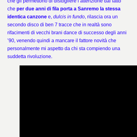
che gli permettono di distogliere l’attenzione dal fatto
che
per due anni di fila porta a Sanremo la stessa
identica canzone
e,
dulcis in fundo
, rilascia ora un
secondo disco di ben 7 tracce che in realtà sono
rifacimenti di vecchi brani dance di successo degli anni
’90, venendo quindi a mancare il fattore novità che
personalmente mi aspetto da chi sta compiendo una
suddetta rivoluzione.