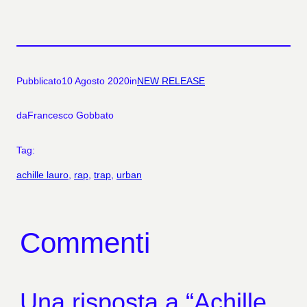
Pubblicato
10 Agosto 2020
in
NEW RELEASE
da
Francesco Gobbato
Tag:
achille lauro
, 
rap
, 
trap
, 
urban
Commenti
Una risposta a “Achille