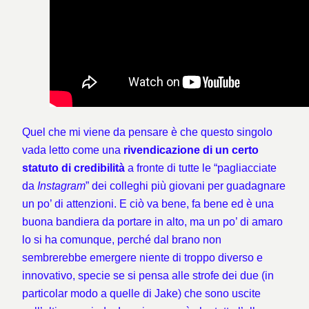
Quel che mi viene da pensare è che questo singolo
vada letto come una
rivendicazione di un certo
statuto di credibilità
a fronte di tutte le “pagliacciate
da
Instagram
” dei colleghi più giovani per guadagnare
un po’ di attenzioni. E ciò va bene, fa bene ed è una
buona bandiera da portare in alto, ma un po’ di amaro
lo si ha comunque, perché dal brano non
sembrerebbe emergere niente di troppo diverso e
innovativo, specie se si pensa alle strofe dei due (in
particolar modo a quelle di Jake) che sono uscite