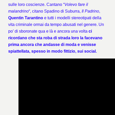
sulle loro coscienze. Cantano “
Volevo fare il
malandrino
“, citano
Spadino di Suburra,
Il Padrino
,
Quentin Tarantino
e tutti i modelli stereotipati della
vita criminale ormai da tempo abusati nel genere. Un
po’ di sboronate qua e là e ancora una volta
ci
ricordano che sta roba di strada loro la facevano
prima ancora che andasse di moda e venisse
spiattellata, spesso in modo fittizio, sui social.