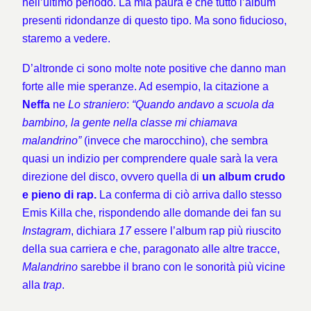
nell’ultimo periodo. La mia paura è che tutto l’album
presenti ridondanze di questo tipo. Ma sono fiducioso,
staremo a vedere.
D’altronde ci sono molte note positive che danno man
forte alle mie speranze. Ad esempio, la citazione a
Neffa
ne
Lo straniero
:
“Quando andavo a scuola da
bambino, la gente nella classe mi chiamava
malandrino”
(invece che marocchino), che sembra
quasi un indizio per comprendere quale sarà la vera
direzione del disco, ovvero quella di
un album crudo
e pieno di rap.
La conferma di ciò arriva dallo stesso
Emis
Killa che, rispondendo alle domande dei fan su
Instagram
, dichiara
17
essere l’album rap più riuscito
della sua carriera e che, paragonato alle altre tracce,
Malandrino
sarebbe il brano con le sonorità più vicine
alla
trap
.