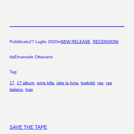
Pubblicato
27 Luglio 2020
in
NEW RELEASE
, 
RECENSIONI
da
Emanuele Ottaviano
Tag:
17
, 
17 album
, 
emis killa
, 
jake la furia
, 
lowkidd
, 
rap
, 
rap
italiano
, 
trap
SAVE THE TAPE