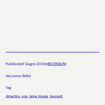
Pubblicato
9 Giugno 2020
in
RECENSIONI
da
Lorenzo Bellini
Tag:
dimartino
, 
pop
, 
tame impala
, 
tancredi