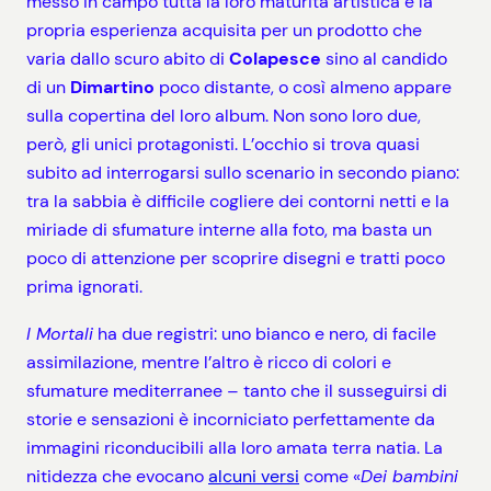
messo in campo tutta la loro maturità artistica e la
propria esperienza acquisita per un prodotto che
varia dallo scuro abito di
Colapesce
sino al candido
di un
Dimartino
poco distante, o così almeno appare
sulla copertina del loro album. Non sono loro due,
però, gli unici protagonisti. L’occhio si trova quasi
subito ad interrogarsi sullo scenario in secondo piano:
tra la sabbia è difficile cogliere dei contorni netti e la
miriade di sfumature interne alla foto, ma basta un
poco di attenzione per scoprire disegni e tratti poco
prima ignorati.
I Mortali
ha due registri: uno bianco e nero, di facile
assimilazione, mentre l’altro è ricco di colori e
sfumature mediterranee – tanto che il susseguirsi di
storie e sensazioni è incorniciato perfettamente da
immagini riconducibili alla loro amata terra natia. La
nitidezza che evocano
alcuni versi
come «
Dei bambini