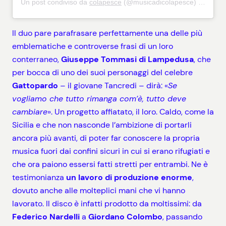
Un post condiviso da
colapesce
(@musicadicolapesce) in data:
Il duo pare parafrasare perfettamente una delle più
emblematiche e controverse frasi di un loro
conterraneo,
Giuseppe Tommasi di Lampedusa
, che
per bocca di uno dei suoi personaggi del celebre
Gattopardo
– il giovane Tancredi – dirà: «
Se
vogliamo che tutto rimanga com’è, tutto deve
cambiare
». Un progetto affiatato, il loro. Caldo, come la
Sicilia e che non nasconde l’ambizione di portarli
ancora più avanti, di poter far conoscere la propria
musica fuori dai confini sicuri in cui si erano rifugiati e
che ora paiono essersi fatti stretti per entrambi. Ne è
testimonianza
un lavoro di produzione enorme
,
dovuto anche alle molteplici mani che vi hanno
lavorato. Il disco è infatti prodotto da moltissimi: da
Federico Nardelli
a
Giordano Colombo
, passando