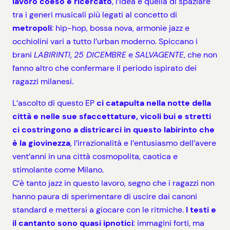
lavoro coeso e ricercato
, l’idea è quella di spaziare
tra i generi musicali più legati al concetto di
metropoli
: hip-hop, bossa nova, armonie jazz e
occhiolini vari a tutto l’urban moderno. Spiccano i
brani
LABIRINTI
,
25 DICEMBRE
e
SALVAGENTE
, che non
fanno altro che confermare il periodo ispirato dei
ragazzi milanesi.
L’ascolto di questo EP
ci catapulta nella notte della
città e nelle sue sfaccettature, vicoli bui e stretti
ci costringono a districarci in questo labirinto che
è la giovinezza
, l’irrazionalità e l’entusiasmo dell’avere
vent’anni in una città cosmopolita, caotica e
stimolante come Milano.
C’è tanto jazz in questo lavoro, segno che i ragazzi non
hanno paura di sperimentare di uscire dai canoni
standard e mettersi a giocare con le ritmiche.
I testi e
il cantanto sono quasi ipnotici
: immagini forti, ma