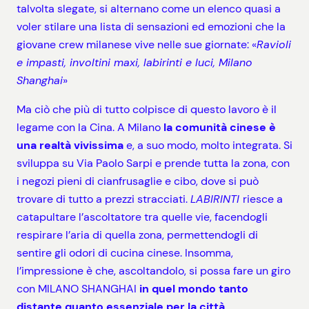
talvolta slegate, si alternano come un elenco quasi a
voler stilare una lista di sensazioni ed emozioni che la
giovane crew milanese vive nelle sue giornate: «
Ravioli
e impasti, involtini maxi, labirinti e luci, Milano
Shanghai
»
Ma ciò che più di tutto colpisce di questo lavoro è il
legame con la Cina. A Milano
la comunità cinese è
una realtà vivissima
e, a suo modo, molto integrata. Si
sviluppa su Via Paolo Sarpi e prende tutta la zona, con
i negozi pieni di cianfrusaglie e cibo, dove si può
trovare di tutto a prezzi stracciati.
LABIRINTI
riesce a
catapultare l’ascoltatore tra quelle vie, facendogli
respirare l’aria di quella zona, permettendogli di
sentire gli odori di cucina cinese. Insomma,
l’impressione è che, ascoltandolo, si possa fare un giro
con MILANO SHANGHAI
in quel mondo tanto
distante quanto essenziale per la città
.