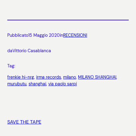
Pubblicato
15 Maggio 2020
in
RECENSIONI
da
Vittorio Casablanca
Tag:
frenkie hi-nrg
, 
irma records
, 
milano
, 
MILANO SHANGHAI
, 
murubutu
, 
shanghai
, 
via paolo sarpi
SAVE THE TAPE